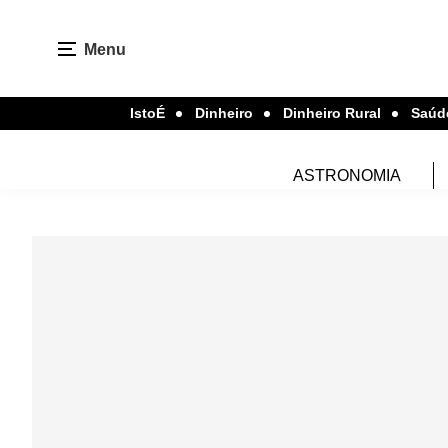
Menu
IstoÉ
Dinheiro
Dinheiro Rural
Saúd
ASTRONOMIA