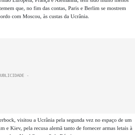
 União Europeia, França e Alemanha, tem sido muito menos
 temem que, no fim das contas, Paris e Berlim se mostrem
cordo com Moscou, às custas da Ucrânia.
rbock, visitou a Ucrânia pela segunda vez no espaço de um
m e Kiev, pela recusa alemã tanto de fornecer armas letais à