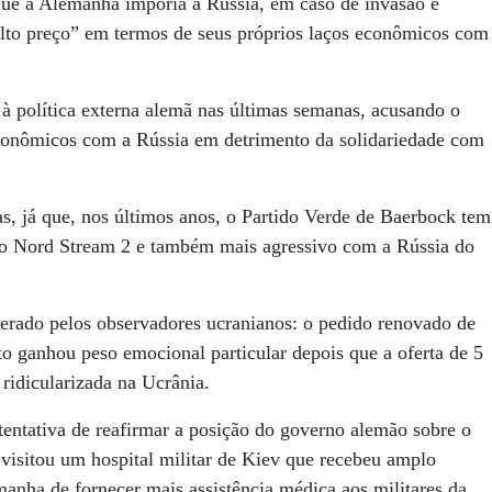
ue a Alemanha imporia à Rússia, em caso de invasão e
“alto preço” em termos de seus próprios laços econômicos com
 à política externa alemã nas últimas semanas, acusando o
 econômicos com a Rússia em detrimento da solidariedade com
s, já que, nos últimos anos, o Partido Verde de Baerbock tem
uto Nord Stream 2 e também mais agressivo com a Rússia do
perado pelos observadores ucranianos: o pedido renovado de
o ganhou peso emocional particular depois que a oferta de 5
ridicularizada na Ucrânia.
entativa de reafirmar a posição do governo alemão sobre o
 visitou um hospital militar de Kiev que recebeu amplo
anha de fornecer mais assistência médica aos militares da