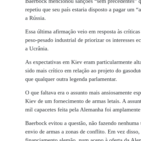
Baerbock mencionou sanções “sem precedentes” q
repetiu que seu país estaria disposto a pagar um 
a Rússia.
Essa última afirmação veio em resposta às críticas
peso-pesado industrial de priorizar os interesses
a Ucrânia.
As expectativas em Kiev eram particularmente alta
sido mais crítico em relação ao projeto do gasod
que qualquer outra legenda parlamentar.
O que faltava era o assunto mais ansiosamente es
Kiev de um fornecimento de armas letais. A assunt
mil capacetes feita pela Alemanha foi amplamente 
Baerbock evitou a questão, não fazendo nenhuma t
envio de armas a zonas de conflito. Em vez disso,
financiamento alemão, num aceno à oferta da Alem