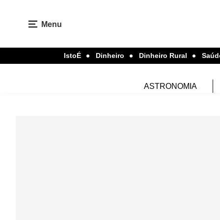
Menu
IstoÉ
Dinheiro
Dinheiro Rural
Saúd
ASTRONOMIA