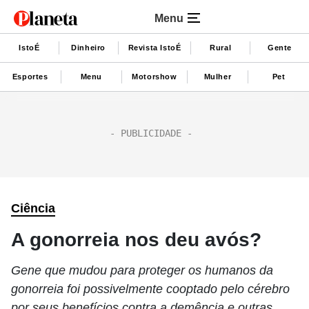
Menu
IstoÉ
Dinheiro
Revista IstoÉ
Rural
Gente
Esportes
Menu
Motorshow
Mulher
Pet
Ciência
A gonorreia nos deu avós?
Gene que mudou para proteger os humanos da
gonorreia foi possivelmente cooptado pelo cérebro
por seus benefícios contra a demência e outras