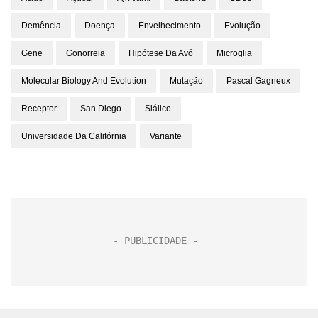
Demência
Doença
Envelhecimento
Evolução
Gene
Gonorreia
Hipótese Da Avó
Microglia
Molecular Biology And Evolution
Mutação
Pascal Gagneux
Receptor
San Diego
Siálico
Universidade Da Califórnia
Variante