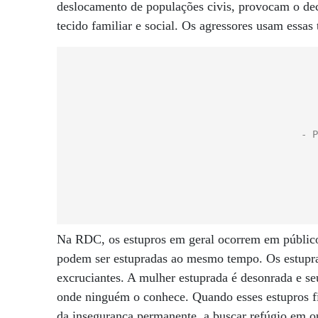
deslocamento de populações civis, provocam o de
tecido familiar e social. Os agressores usam essas 
Na RDC, os estupros em geral ocorrem em público.
podem ser estupradas ao mesmo tempo. Os estuprado
excruciantes. A mulher estuprada é desonrada e s
onde ninguém o conhece. Quando esses estupros fi
da insegurança permanente, a buscar refúgio em ou