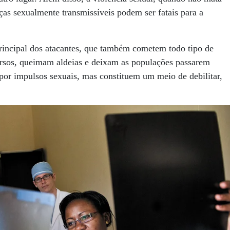
ças sexualmente transmissíveis podem ser fatais para a
principal dos atacantes, que também cometem todo tipo de
ursos, queimam aldeias e deixam as populações passarem
por impulsos sexuais, mas constituem um meio de debilitar,