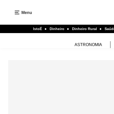
Menu
IstoÉ
Dinheiro
Dinheiro Rural
Saúd
ASTRONOMIA