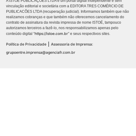
A ISTOÉ PUBLICAÇÕES LTDA é um portal digital independente e sem
vinculação editorial e societária com a EDITORA TRES COMÉRCIO DE
PUBLICACÕES LTDA (recuperação judicial). Informamos também que não
realizamos cobranças e que também não oferecemos cancelamento do
contrato de assinatura da revista impressa de nome ISTOÉ, tampouco
autorizamos terceiros a fazê-lo, nos responsabilizamos apenas pelo
https://istoe.com.br
conteúdo digital “
” e seus respectivos sites.
|
Política de Privacidade
Assessoria de Imprensa:
grupoentre.imprensa@agenciafr.com.br