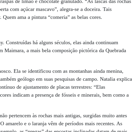
 raspas de limão e chocolate granulado. “As lascas das rochas
erta com açúcar mascavo”, alegra-se a doceira. Tais
. Quem ama a pintura “comeria” as belas cores.
uy. Construídas há alguns séculos, elas ainda continuam
em Maimara, a mais bela composição pictórica da Quebrada
onosco. Ela se identificou com as montanhas ainda menina,
também geólogo em suas pesquisas de campo. Natalia explica
tínuo de ajustamento de placas terrestres: “Elas
cores indicam a presença de fósseis e minerais, bem como a
lmão pertencem às rochas mais antigas, surgidas muito antes
 O amarelo e o laranja vêm de períodos mais recentes. As
exemplo, as “pregas” das encostas inclinadas datam de mais