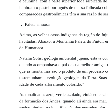
e baunilha, com a parte superior toda salpicada de
lembram o pastel português de massa folheada cob
comparações gastronômicas têm a sua razão de ser
… Paleta sinuosa
Acima, as velhas casas indígenas da região de Juj
habitadas. Abaixo, a Montanha Paleta do Pintor, 
de Humauaca.
Natalia Solis, geóloga ambiental jujeña, estava c
quando acompanhava o pai de sua melhor amiga, 
que as montanhas são o produto de um processo con
testemunham a evolução geológica da Terra. Suas 
idade de cada afloramento colorido.”
As tonalidades azul, verde azulado, violáceo e sa
da formação dos Andes, quando ali ainda era mar.
rochas ajudam na identificação dos períodos. Por 