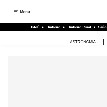
Menu
IstoÉ
Dinheiro
Dinheiro Rural
Saúd
ASTRONOMIA