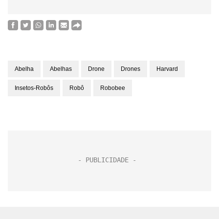
Abelha
Abelhas
Drone
Drones
Harvard
Insetos-Robôs
Robô
Robobee