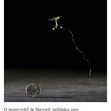
O inseto-robô de Harvard: múltiplos usos