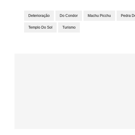
Deterioração
Do Condor
Machu Picchu
Pedra De
Templo Do Sol
Turismo