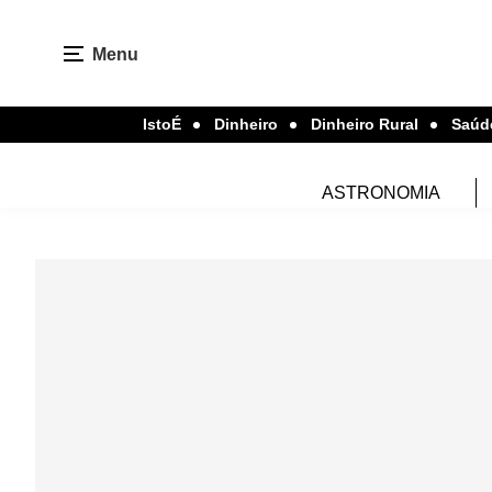
Menu
IstoÉ
Dinheiro
Dinheiro Rural
Saúd
ASTRONOMIA