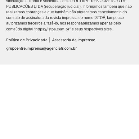
vinculação editorial e societária com a EDITORA TRES COMÉRCIO DE
PUBLICACÕES LTDA (recuperação judicial). Informamos também que não
realizamos cobranças e que também não oferecemos cancelamento do
contrato de assinatura da revista impressa de nome ISTOÉ, tampouco
autorizamos terceiros a fazê-lo, nos responsabilizamos apenas pelo
https://istoe.com.br
conteúdo digital “
” e seus respectivos sites.
|
Política de Privacidade
Assessoria de Imprensa:
grupoentre.imprensa@agenciafr.com.br