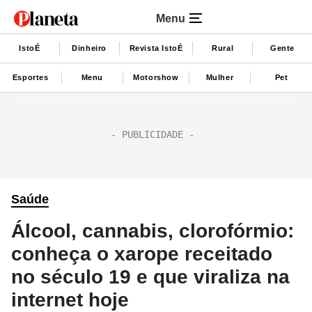
Menu
IstoÉ
Dinheiro
Revista IstoÉ
Rural
Gente
Esportes
Menu
Motorshow
Mulher
Pet
Saúde
Álcool, cannabis, clorofórmio:
conheça o xarope receitado
no século 19 e que viraliza na
internet hoje