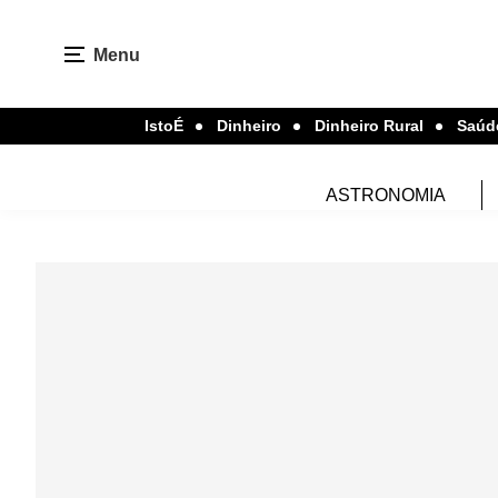
Menu
IstoÉ
Dinheiro
Dinheiro Rural
Saúd
ASTRONOMIA