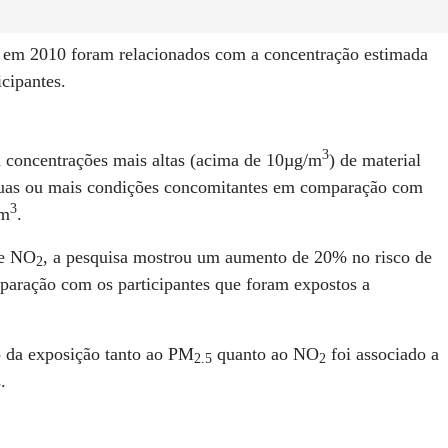
 em 2010 foram relacionados com a concentração estimada
icipantes.
3
a concentrações mais altas (acima de 10µg/m
) de material
 duas ou mais condições concomitantes em comparação com
3
/m
.
e NO
, a pesquisa mostrou um aumento de 20% no risco de
2
paração com os participantes que foram expostos a
o da exposição tanto ao PM
quanto ao NO
foi associado a
2.5
2
.