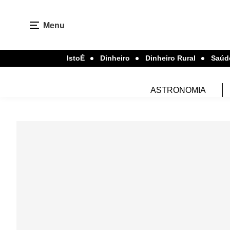
Menu
IstoÉ
Dinheiro
Dinheiro Rural
Saúd
ASTRONOMIA