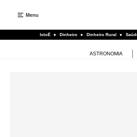
Menu
IstoÉ
Dinheiro
Dinheiro Rural
Saúd
ASTRONOMIA