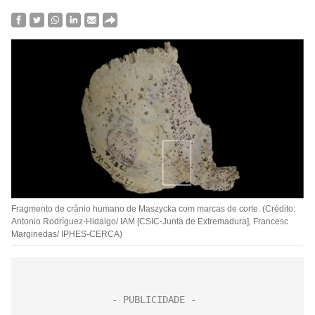
Fragmento de crânio humano de Maszycka com marcas de corte. (Crédito:
Antonio Rodríguez-Hidalgo/ IAM [CSIC-Junta de Extremadura], Francesc
Marginedas/ IPHES-CERCA)