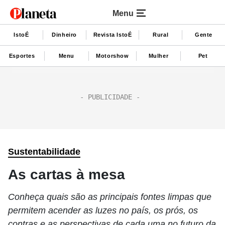
Menu
IstoÉ
Dinheiro
Revista IstoÉ
Rural
Gente
Esportes
Menu
Motorshow
Mulher
Pet
Sustentabilidade
As cartas à mesa
Conheça quais são as principais fontes limpas que
permitem acender as luzes no país, os prós, os
contras e as perspectivas de cada uma no futuro da