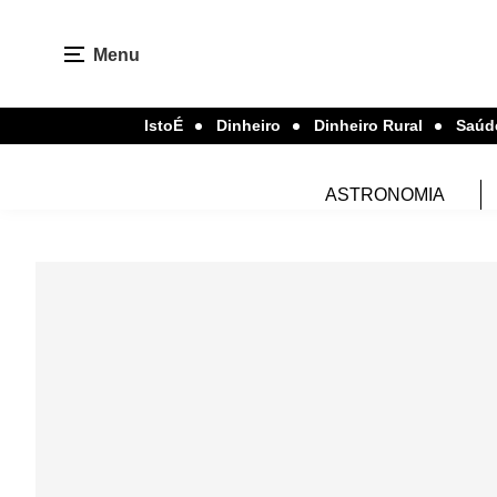
Menu
IstoÉ
Dinheiro
Dinheiro Rural
Saúd
ASTRONOMIA