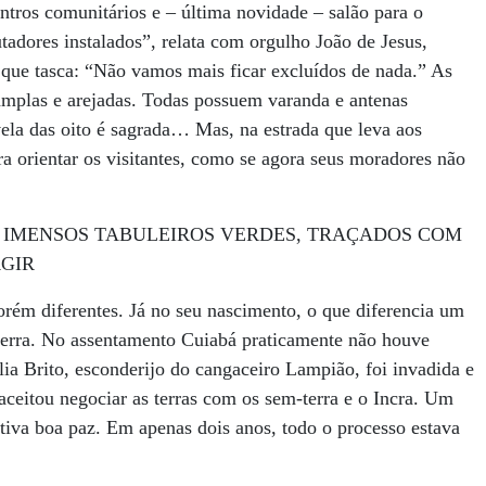
entros comunitários e – última novidade – salão para o
adores instalados”, relata com orgulho João de Jesus,
 que tasca: “Não vamos mais ficar excluídos de nada.” As
 amplas e arejadas. Todas possuem varanda e antenas
vela das oito é sagrada… Mas, na estrada que leva aos
ra orientar os visitantes, como se agora seus moradores não
, IMENSOS TABULEIROS VERDES, TRAÇADOS COM
GIR
orém diferentes. Já no seu nascimento, o que diferencia um
terra. No assentamento Cuiabá praticamente não houve
ília Brito, esconderijo do cangaceiro Lampião, foi invadida e
aceitou negociar as terras com os sem-terra e o Incra. Um
ativa boa paz. Em apenas dois anos, todo o processo estava