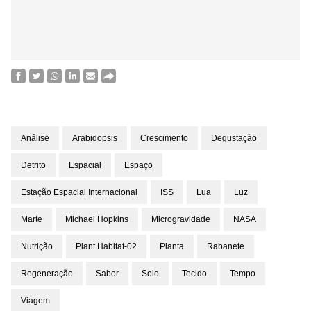
Análise
Arabidopsis
Crescimento
Degustação
Detrito
Espacial
Espaço
Estação Espacial Internacional
ISS
Lua
Luz
Marte
Michael Hopkins
Microgravidade
NASA
Nutrição
Plant Habitat-02
Planta
Rabanete
Regeneração
Sabor
Solo
Tecido
Tempo
Viagem