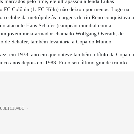
ls marcados pelo time, ele ultrapassou a lenda Lukas
 o FC Colônia (1. FC Köln) não deixou por menos. Logo na
o, o clube da metrópole às margens do rio Reno conquistava a
foi o atacante Hans Schäfer (campeão mundial com a
a um jovem meia-armador chamado Wolfgang Overath, de
plo de Schäfer, também levantaria a Copa do Mundo.
vez, em 1978, ano em que obteve também o título da Copa da
co anos depois em 1983. Foi o seu último grande triunfo.