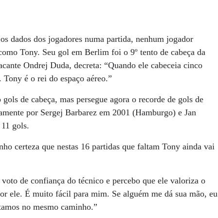
os dados dos jogadores numa partida, nenhum jogador
 como Tony. Seu gol em Berlim foi o 9º tento de cabeça da
tacante Ondrej Duda, decreta: “Quando ele cabeceia cinco
. Tony é o rei do espaço aéreo.”
o gols de cabeça, mas persegue agora o recorde de gols de
vamente por Sergej Barbarez em 2001 (Hamburgo) e Jan
11 gols.
nho certeza que nestas 16 partidas que faltam Tony ainda vai
oto de confiança do técnico e percebo que ele valoriza o
 por ele. É muito fácil para mim. Se alguém me dá sua mão, eu
 estamos no mesmo caminho.”