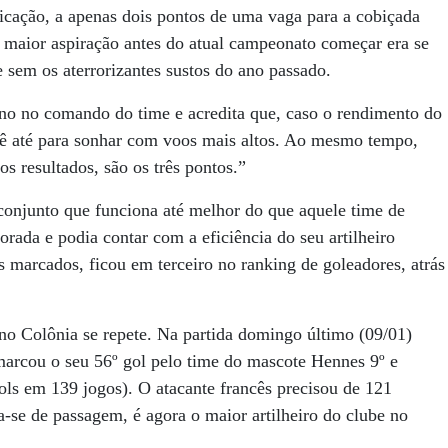
ificação, a apenas dois pontos de uma vaga para a cobiçada
aior aspiração antes do atual campeonato começar era se
e sem os aterrorizantes sustos do ano passado.
no no comando do time e acredita que, caso o rendimento do
 dê até para sonhar com voos mais altos. Ao mesmo tempo,
s resultados, são os três pontos.”
njunto que funciona até melhor do que aquele time de
rada e podia contar com a eficiência do seu artilheiro
 marcados, ficou em terceiro no ranking de goleadores, atrás
 no Colônia se repete. Na partida domingo último (09/01)
marcou o seu 56º gol pelo time do mascote Hennes 9º e
ols em 139 jogos). O atacante francês precisou de 121
ga-se de passagem, é agora o maior artilheiro do clube no