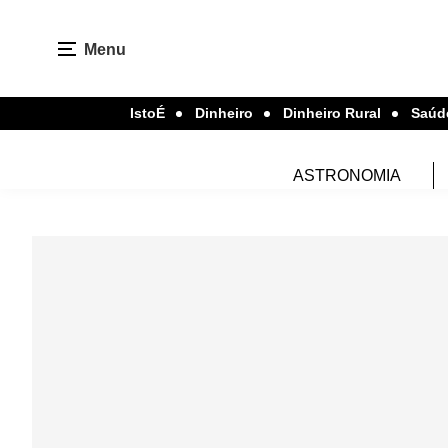
Menu
IstoÉ
Dinheiro
Dinheiro Rural
Saúd
ASTRONOMIA