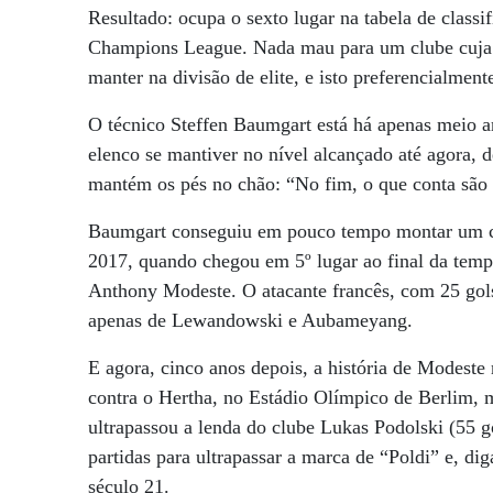
Resultado: ocupa o sexto lugar na tabela de class
Champions League. Nada mau para um clube cuja m
manter na divisão de elite, e isto preferencialment
O técnico Steffen Baumgart está há apenas meio a
elenco se mantiver no nível alcançado até agora,
mantém os pés no chão: “No fim, o que conta são o
Baumgart conseguiu em pouco tempo montar um co
2017, quando chegou em 5º lugar ao final da tempo
Anthony Modeste. O atacante francês, com 25 gols
apenas de Lewandowski e Aubameyang.
E agora, cinco anos depois, a história de Modeste
contra o Hertha, no Estádio Olímpico de Berlim, 
ultrapassou a lenda do clube Lukas Podolski (55 g
partidas para ultrapassar a marca de “Poldi” e, di
século 21.