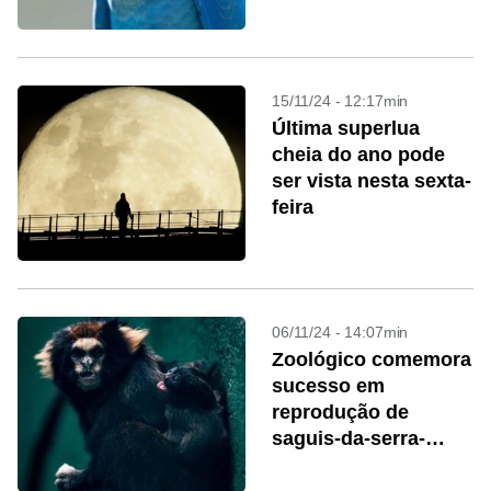
de São Paulo
15/11/24 - 12:17min
Última superlua
cheia do ano pode
ser vista nesta sexta-
feira
06/11/24 - 14:07min
Zoológico comemora
sucesso em
reprodução de
saguis-da-serra-
escuro em SP