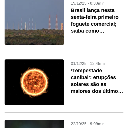
19/12/25 - 8:33min
Brasil lança nesta
sexta-feira primeiro
foguete comercial;
saiba como
acompanhar
01/12/25 - 13:45min
‘Tempestade
canibal’: erupções
solares são as
maiores dos últimos
anos; entenda o
fenômeno
22/10/25 - 9:09min