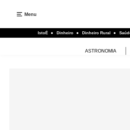
Menu
IstoÉ
Dinheiro
Dinheiro Rural
Saúd
ASTRONOMIA