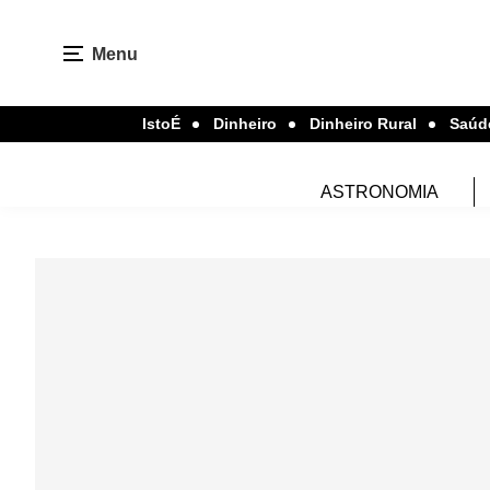
Menu
IstoÉ
Dinheiro
Dinheiro Rural
Saúd
ASTRONOMIA