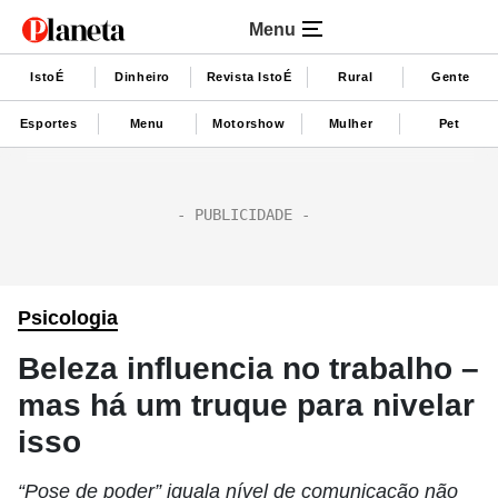
Menu
IstoÉ
Dinheiro
Revista IstoÉ
Rural
Gente
Esportes
Menu
Motorshow
Mulher
Pet
Psicologia
Beleza influencia no trabalho –
mas há um truque para nivelar
isso
“Pose de poder” iguala nível de comunicação não