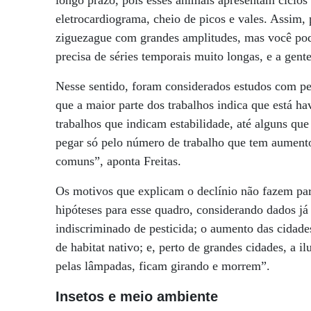
longo prazo, pois esses animais apresentam ciclos 
eletrocardiograma, cheio de picos e vales. Assim,
ziguezague com grandes amplitudes, mas você pode
precisa de séries temporais muito longas, e a gent
Nesse sentido, foram considerados estudos com pe
que a maior parte dos trabalhos indica que está ha
trabalhos que indicam estabilidade, até alguns q
pegar só pelo número de trabalho que tem aumento,
comuns”, aponta Freitas.
Os motivos que explicam o declínio não fazem pa
hipóteses para esse quadro, considerando dados já
indiscriminado de pesticida; o aumento das cidade
de habitat nativo; e, perto de grandes cidades, a 
pelas lâmpadas, ficam girando e morrem”.
Insetos e meio ambiente