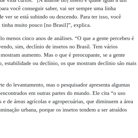
de vida curtos. “[A análise do] inseto é quase igual a um
 para você conseguir saber, vai ser sempre uma linha
 ver se está subindo ou descendo. Para ter isso, você
e tinha muito pouco [no Brasil]”, explica.
lo menos cinco anos de análises. “O que a gente percebeu é
vendo, sim, declínio de insetos no Brasil. Tem vários
ue mostram aumento. Mas o que é preocupante, se a gente
 estabilidade ou declínio, os que mostram declínio são mais
rte do levantamento, mas o pesquisador apresenta algumas
 encontrados em outras partes do mundo. Ele cita “o uso
s e de áreas agrícolas e agropecuárias, que diminuem a área
iluminação urbana, porque os insetos tendem a ser atraídos