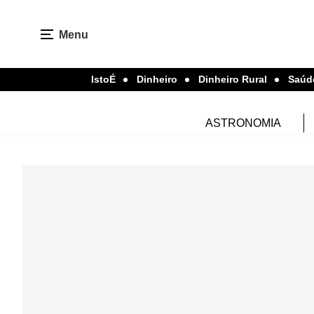
Menu
IstoÉ
Dinheiro
Dinheiro Rural
Saúd
ASTRONOMIA