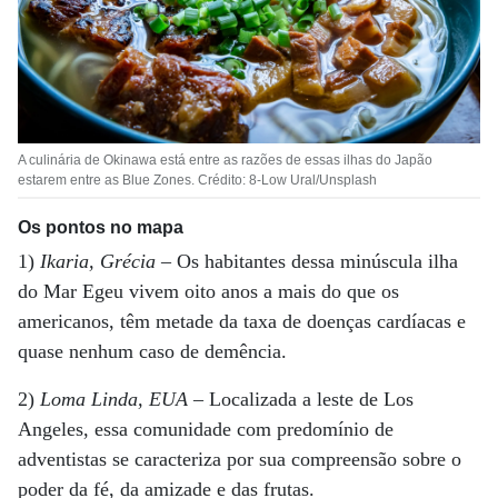
A culinária de Okinawa está entre as razões de essas ilhas do Japão
estarem entre as Blue Zones. Crédito: 8-Low Ural/Unsplash
Os pontos no mapa
1)
Ikaria, Grécia
– Os habitantes dessa minúscula ilha
do Mar Egeu vivem oito anos a mais do que os
americanos, têm metade da taxa de doenças cardíacas e
quase nenhum caso de demência.
2)
Loma Linda, EUA
– Localizada a leste de Los
Angeles, essa comunidade com predomínio de
adventistas se caracteriza por sua compreensão sobre o
poder da fé, da amizade e das frutas.