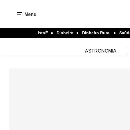
Menu
IstoÉ
Dinheiro
Dinheiro Rural
Saúd
ASTRONOMIA