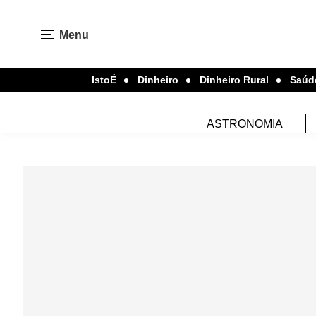
Menu
IstoÉ
Dinheiro
Dinheiro Rural
Saúd
ASTRONOMIA