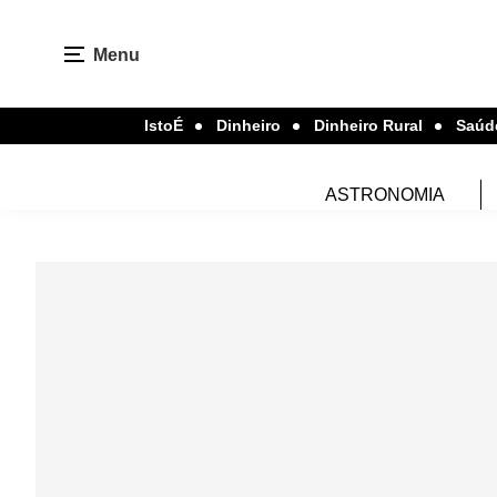
Menu
IstoÉ
Dinheiro
Dinheiro Rural
Saúd
ASTRONOMIA