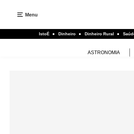
Menu
IstoÉ
Dinheiro
Dinheiro Rural
Saúd
ASTRONOMIA