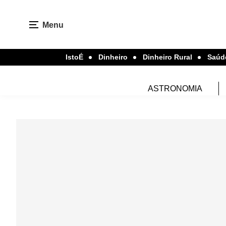
Menu
IstoÉ
Dinheiro
Dinheiro Rural
Saúd
ASTRONOMIA