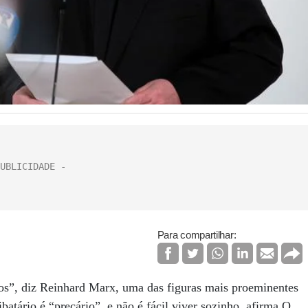
Para compartilhar:
dos”, diz Reinhard Marx, uma das figuras mais proeminentes
atário é “precário”, e não é fácil viver sozinho, afirma.O