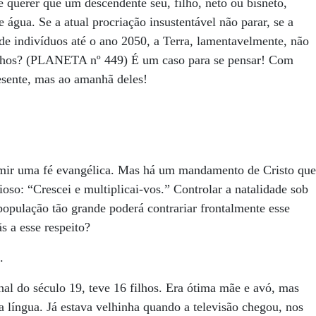
 querer que um descendente seu, filho, neto ou bisneto,
 água. Se a atual procriação insustentável não parar, se a
e indivíduos até o ano 2050, a Terra, lamentavelmente, não
 filhos? (PLANETA nº 449) É um caso para se pensar! Com
esente, mas ao amanhã deles!
ssumir uma fé evangélica. Mas há um mandamento de Cristo que
oso: “Crescei e multiplicai-vos.” Controlar a natalidade sob
opulação tão grande poderá contrariar frontalmente esse
s a esse respeito?
.
nal do século 19, teve 16 filhos. Era ótima mãe e avó, mas
a língua. Já estava velhinha quando a televisão chegou, nos