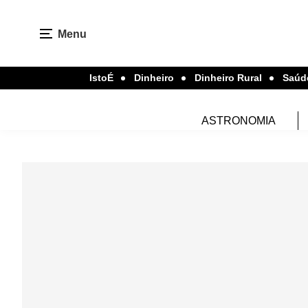
Menu
IstoÉ
Dinheiro
Dinheiro Rural
Saúd
ASTRONOMIA