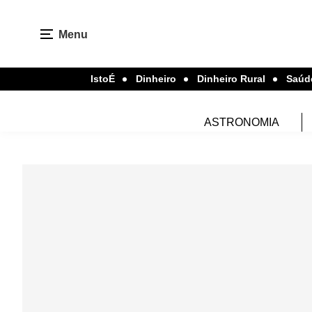
Menu
IstoÉ
Dinheiro
Dinheiro Rural
Saúd
ASTRONOMIA