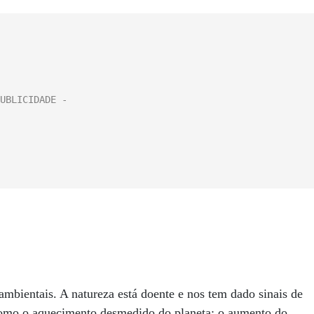
 ambientais. A natureza está doente e nos tem dado sinais de
como o aquecimento desmedido do planeta; o aumento do