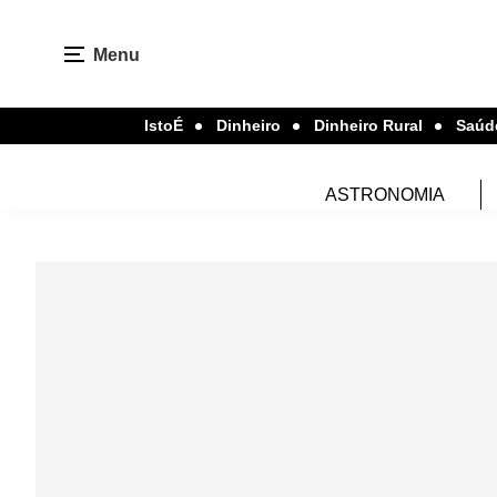
Menu
IstoÉ
Dinheiro
Dinheiro Rural
Saúd
ASTRONOMIA