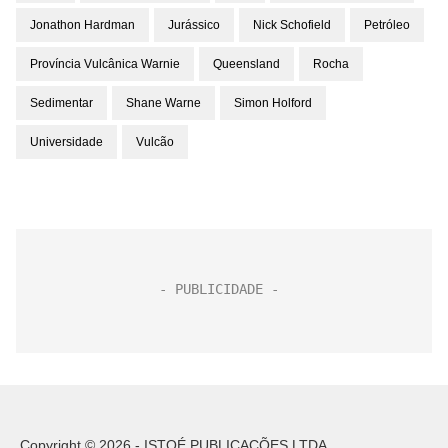
Jonathon Hardman
Jurássico
Nick Schofield
Petróleo
Província Vulcânica Warnie
Queensland
Rocha
Sedimentar
Shane Warne
Simon Holford
Universidade
Vulcão
Copyright © 2026 - ISTOÉ PUBLICAÇÕES LTDA