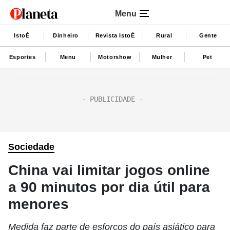
Menu
IstoÉ
Dinheiro
Revista IstoÉ
Rural
Gente
Esportes
Menu
Motorshow
Mulher
Pet
Sociedade
China vai limitar jogos online
a 90 minutos por dia útil para
menores
Medida faz parte de esforços do país asiático para