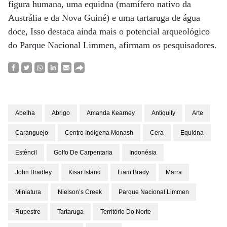
figura humana, uma equidna (mamífero nativo da
Austrália e da Nova Guiné) e uma tartaruga de água
doce, Isso destaca ainda mais o potencial arqueológico
do Parque Nacional Limmen, afirmam os pesquisadores.
Abelha
Abrigo
Amanda Kearney
Antiquity
Arte
Caranguejo
Centro Indígena Monash
Cera
Equidna
Estêncil
Golfo De Carpentaria
Indonésia
John Bradley
Kisar Island
Liam Brady
Marra
Miniatura
Nielson’s Creek
Parque Nacional Limmen
Rupestre
Tartaruga
Território Do Norte