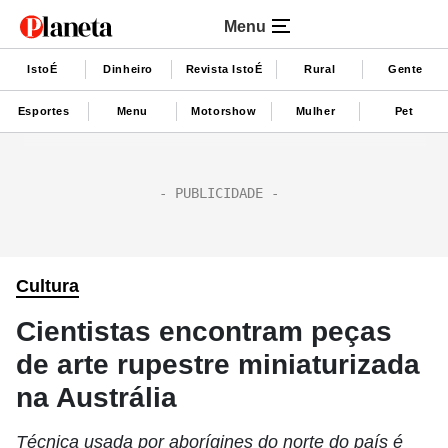
Menu
IstoÉ
Dinheiro
Revista IstoÉ
Rural
Gente
Esportes
Menu
Motorshow
Mulher
Pet
Cultura
Cientistas encontram peças
de arte rupestre miniaturizada
na Austrália
Técnica usada por aborígines do norte do país é