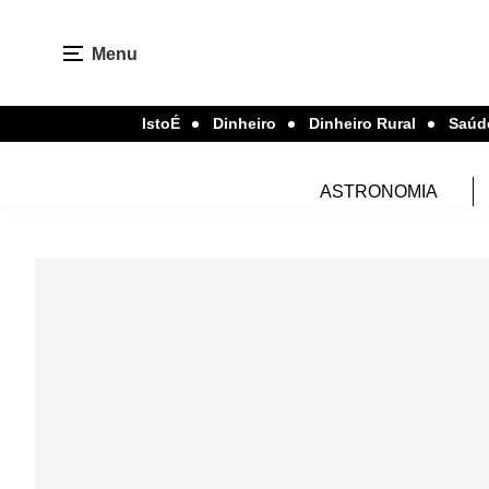
Menu
IstoÉ
Dinheiro
Dinheiro Rural
Saúd
ASTRONOMIA