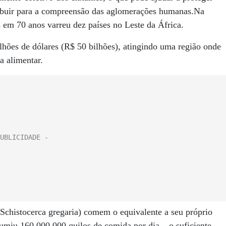
ribuir para a compreensão das aglomerações humanas.Na
em 70 anos varreu dez países no Leste da África.
lhões de dólares (R$ 50 bilhões), atingindo uma região onde
a alimentar.
(Schistocerca gregaria) comem o equivalente a seu próprio
sumiu 160.000.000 quilos de comida por dia – o suficiente