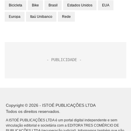
Bicicleta
Bike
Brasil
Estados Unidos
EUA
Europa
Itaú Unibanco
Rede
Copyright © 2026 - ISTOÉ PUBLICAÇÕES LTDA
Todos os direitos reservados.
A ISTOÉ PUBLICAÇÕES LTDA é um portal digital independente e sem
vinculação editorial e societária com a EDITORA TRES COMÉRCIO DE
PUBLICACÕES LTDA (recuperação judicial). Informamos também que não