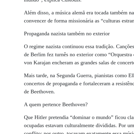
Além disso, a música alemã era tocada também nas
convencer de forma missionária as “culturas estran
Propaganda nazista também no exterior
O regime nazista continuou essa tradição. Canções
de Berlim fez turnês no exterior como “Orquestr
von Karajan encheram as grandes salas de concer
Mais tarde, na Segunda Guerra, pianistas como E
concertos de propaganda e fortaleceram a resistênc
de Beethoven.
A quem pertence Beethoven?
Que Hitler pretendia “dominar o mundo” ficou cl
ocupadas estavam culturalmente divididas. Por um 
conflito; por outro, tocavam exatamente essa músi