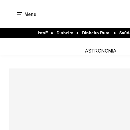
Menu
IstoÉ
Dinheiro
Dinheiro Rural
Saúd
ASTRONOMIA