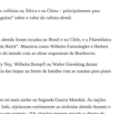
 colônias na África e na China − principalmente para
geiras” sobre o valor da cultura alemã.
 alemãs foram tocadas no Brasil e no Chile, e a Filarmônica
a do Reich”. Maestros como Wilhelm Furtwängler e Herbert
to do mundo com as obras orquestrais de Beethoven.
lly Ney, Wilhelm Kempff ou Walter Gieseking deram
ia das tropas na frente de batalha com as sonatas para piano
aro no mais tardar na Segunda Guerra Mundial. As nações
lado, rejeitavam estritamente as sinfonias alemãs durante o
ca em protesto. “Os alemães tiveram negado o direito de