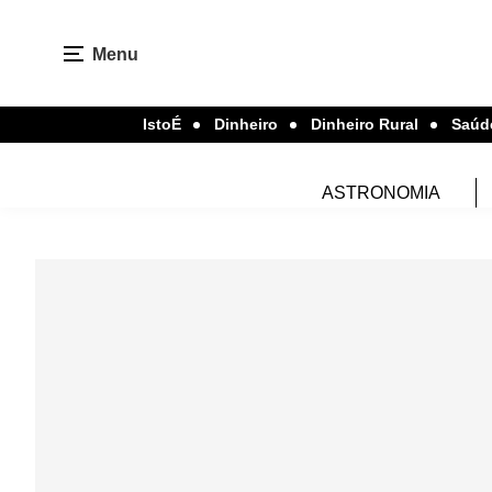
Menu
IstoÉ
Dinheiro
Dinheiro Rural
Saúd
ASTRONOMIA