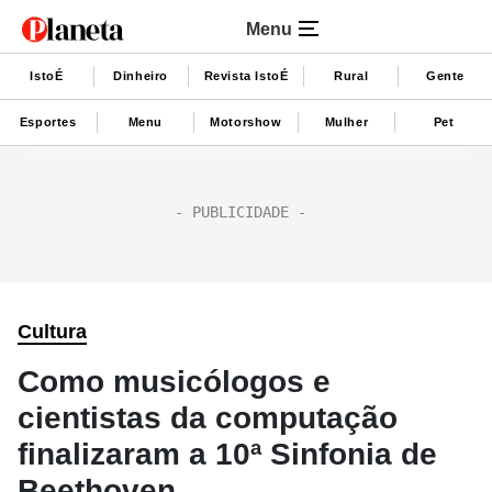
Menu
IstoÉ
Dinheiro
Revista IstoÉ
Rural
Gente
Esportes
Menu
Motorshow
Mulher
Pet
Cultura
Como musicólogos e
cientistas da computação
finalizaram a 10ª Sinfonia de
Beethoven