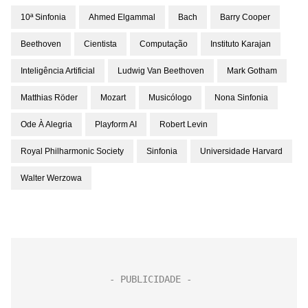
10ª Sinfonia
Ahmed Elgammal
Bach
Barry Cooper
Beethoven
Cientista
Computação
Instituto Karajan
Inteligência Artificial
Ludwig Van Beethoven
Mark Gotham
Matthias Röder
Mozart
Musicólogo
Nona Sinfonia
Ode À Alegria
Playform AI
Robert Levin
Royal Philharmonic Society
Sinfonia
Universidade Harvard
Walter Werzowa