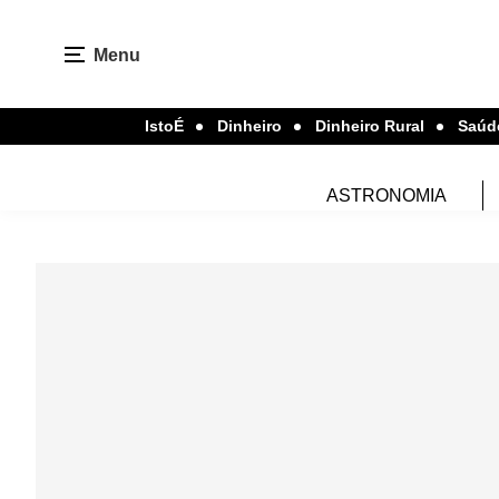
Menu
IstoÉ
Dinheiro
Dinheiro Rural
Saúd
ASTRONOMIA