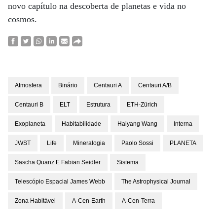
novo capítulo na descoberta de planetas e vida no
cosmos.
Atmosfera
Binário
Centauri A
Centauri A/B
Centauri B
ELT
Estrutura
ETH-Zürich
Exoplaneta
Habitabilidade
Haiyang Wang
Interna
JWST
Life
Mineralogia
Paolo Sossi
PLANETA
Sascha Quanz E Fabian Seidler
Sistema
Telescópio Espacial James Webb
The Astrophysical Journal
Zona Habitável
Α-Cen-Earth
Α-Cen-Terra