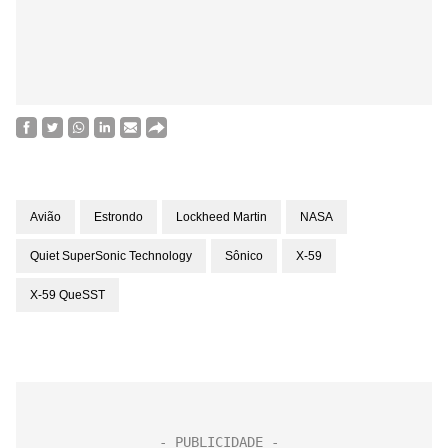
Avião
Estrondo
Lockheed Martin
NASA
Quiet SuperSonic Technology
Sônico
X-59
X-59 QueSST