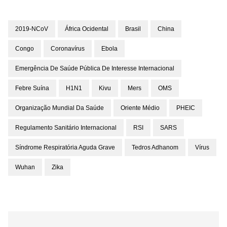
2019-NCoV
África Ocidental
Brasil
China
Congo
Coronavírus
Ebola
Emergência De Saúde Pública De Interesse Internacional
Febre Suína
H1N1
Kivu
Mers
OMS
Organização Mundial Da Saúde
Oriente Médio
PHEIC
Regulamento Sanitário Internacional
RSI
SARS
Síndrome Respiratória Aguda Grave
Tedros Adhanom
Vírus
Wuhan
Zika