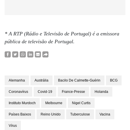
* A RTP (Rádio e Televisão de Portugal) é a emissora
pública de televisão de Portugal.
Alemanha
Austrália
Bacilo De Calmette-Guérin
BCG
Coronavírus
Covid-19
France-Presse
Holanda
Instituto Murdoch
Melbourne
Nigel Curtis
Países Baixos
Reino Unido
Tuberculose
Vacina
Vírus