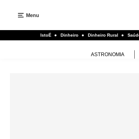
Menu
IstoÉ
Dinheiro
Dinheiro Rural
Saúd
ASTRONOMIA