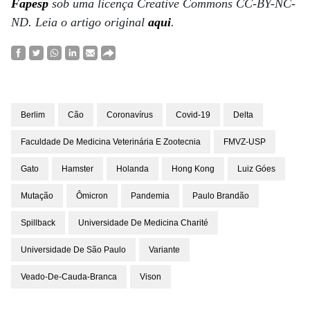
Fapesp
sob uma licença Creative Commons CC-BY-NC-
ND. Leia o artigo original
aqui
.
Berlim
Cão
Coronavírus
Covid-19
Delta
Faculdade De Medicina Veterinária E Zootecnia
FMVZ-USP
Gato
Hamster
Holanda
Hong Kong
Luiz Góes
Mutação
Ômicron
Pandemia
Paulo Brandão
Spillback
Universidade De Medicina Charité
Universidade De São Paulo
Variante
Veado-De-Cauda-Branca
Vison