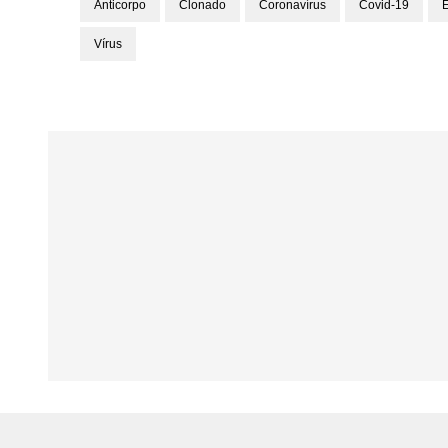
Anticorpo
Clonado
Coronavírus
Covid-19
E
Vírus