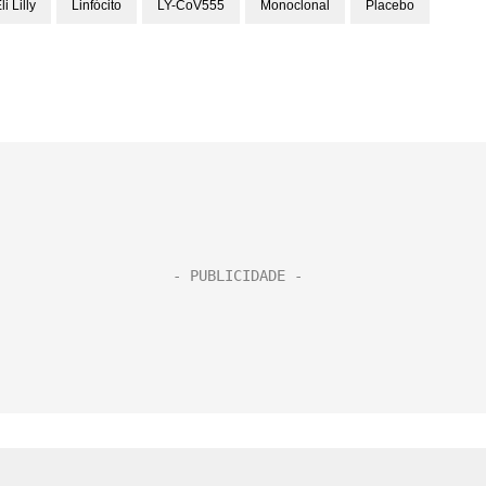
li Lilly
Linfócito
LY-CoV555
Monoclonal
Placebo