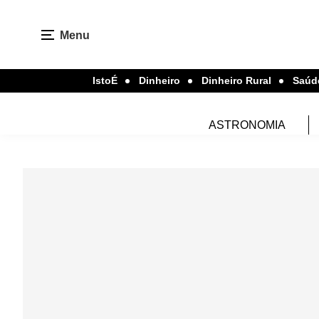
Menu
IstoÉ
Dinheiro
Dinheiro Rural
Saúd
ASTRONOMIA