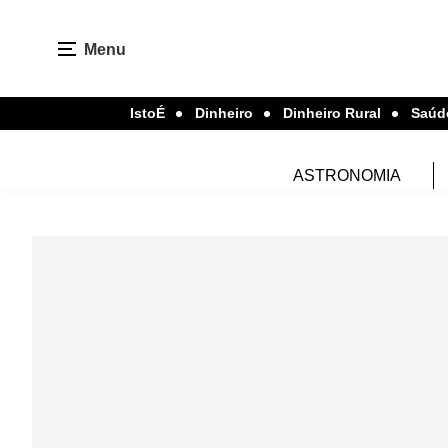
Menu
IstoÉ
Dinheiro
Dinheiro Rural
Saúd
ASTRONOMIA