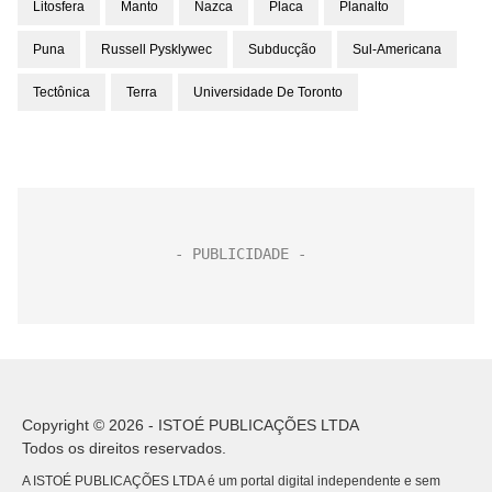
Litosfera
Manto
Nazca
Placa
Planalto
Puna
Russell Pysklywec
Subducção
Sul-Americana
Tectônica
Terra
Universidade De Toronto
Copyright © 2026 - ISTOÉ PUBLICAÇÕES LTDA
Todos os direitos reservados.
A ISTOÉ PUBLICAÇÕES LTDA é um portal digital independente e sem